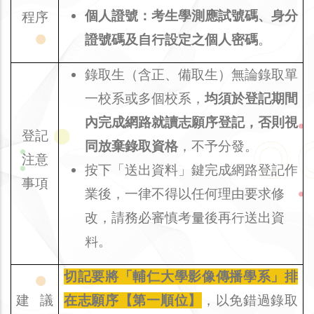
個人證號：考生學測應試號碼、身分
程序
證號碼及自行設定之個人密碼
。
錄取生（含正、備取生）無論錄取單
一校系或多個校系，
均須於登記期間
內完成網路就讀志願序登記，否則視
登記
同放棄錄取資格
，不予分發。
注意
按下「送出資料」鍵完成網路登記作
事項
業後，一律不得以任何理由要求修
改，請務必審慎考量後再行送出資
料。
切記要將「輔仁大學影像傳播學系」排
建 議
在志願序【第一順位】
，以免錯過錄取