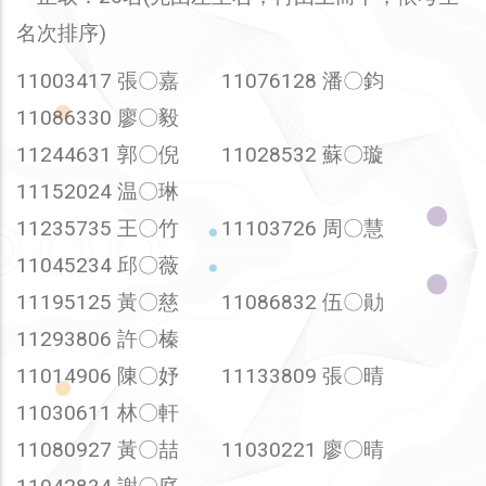
名次排序)
11003417 張〇嘉 11076128 潘〇鈞
11086330 廖〇毅
11244631 郭〇倪 11028532 蘇〇璇
11152024 温〇琳
11235735 王〇竹 11103726 周〇慧
11045234 邱〇薇
11195125 黃〇慈 11086832 伍〇勛
11293806 許〇榛
11014906 陳〇妤 11133809 張〇晴
11030611 林〇軒
11080927 黃〇喆 11030221 廖〇晴