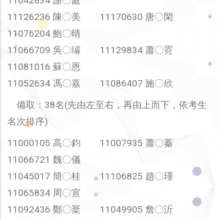
11042834 謝〇庭
11126236 陳〇美 11170630 唐〇閑
11076204 鮑〇晴
11066709 吳〇璿 11129834 蕭〇霓
11081016 蘇〇恩
11052634 馮〇嘉 11086407 施〇欣
備取：38名(先由左至右，再由上而下，依考生
名次排序)
11000105 高〇鈞 11007935 蕭〇蓁
11066721 魏〇儀
11045017 簡〇桂 11106825 趙〇瑾
11065834 周〇宣
11092436 鄭〇棻 11049905 詹〇沂