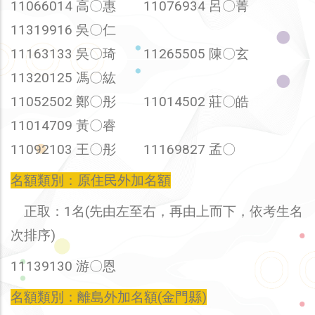
11066014 高〇惠 11076934 呂〇菁
11319916 吳〇仁
11163133 吳〇琦 11265505 陳〇玄
11320125 馮〇紘
11052502 鄭〇彤 11014502 莊〇皓
11014709 黃〇睿
11092103 王〇彤 11169827 孟〇
名額類別：原住民外加名額
正取：1名(先由左至右，再由上而下，依考生名
次排序)
11139130 游〇恩
名額類別：離島外加名額(金門縣)