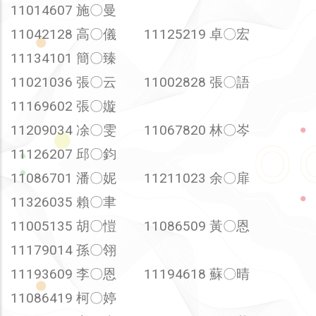
11014607 施〇曼
11042128 高〇儀 11125219 卓〇宏
11134101 簡〇臻
11021036 張〇云 11002828 張〇語
11169602 張〇嫙
11209034 凃〇雯 11067820 林〇岑
11126207 邱〇鈞
11086701 潘〇妮 11211023 余〇扉
11326035 賴〇聿
11005135 胡〇愷 11086509 黃〇恩
11179014 孫〇翎
11193609 李〇恩 11194618 蘇〇晴
11086419 柯〇婷