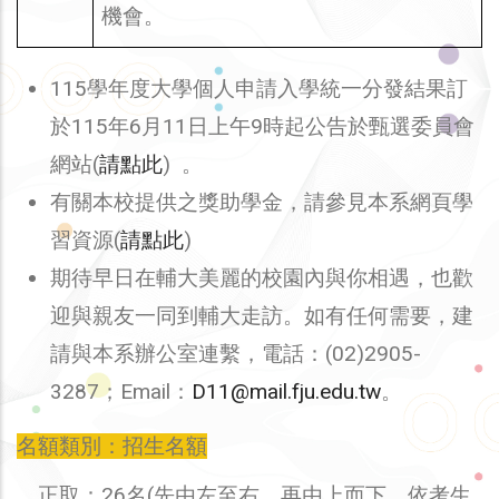
機會。
115學年度大學個人申請入學統一分發結果訂
於115年6月11日上午9時起公告於甄選委員會
網站(
請點此
) 。
有關本校提供之獎助學金，請參見本系網頁學
習資源(
請點此
)
期待早日在輔大美麗的校園內與你相遇，也歡
迎與親友一同到輔大走訪。如有任何需要，建
請與本系辦公室連繫，電話：(02)2905-
3287；Email：
D11@mail.fju.edu.tw
。
名額類別：招生名額
正取：26名(先由左至右，再由上而下，依考生