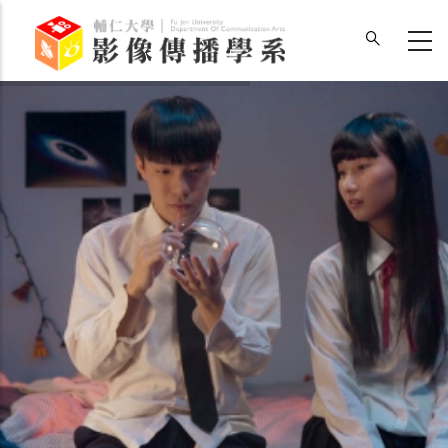
移
至
主
內
容