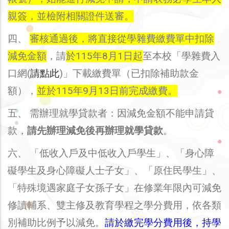
親簽，並檢附相關證件送審。
四、
審核通過後，將直接從學雜費繳費單中扣除
減免金額
，請
於115年8月1日起
至本校「學雜費入
口網(
請點此
)」下載繳費單（已扣除補助款金
額），
並於115年9月13日前完成繳費。
五、 需辦理就學貸款者：因減免金額不能申請貸
款，
請先辦理減免後再辦理就學貸款
。
六、 「低收入戶及中低收入戶學生」、「身心障
礙學生及身心障礙人士子女」、「原住民學生」、
「特殊境遇家庭子女孫子女」在修業年限內可減免
修讀輔系、雙主修及教育學程之學分費用，依各類
別補助比例予以減免。
請於繳完學分費用後，持學