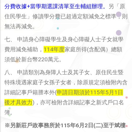
分費收據+當學期選課清單至生輔組辦理。
另「原
住民學生」修讀學分費已超過定額減免之標準，則
無法再減免。
七、 申請身心障礙學生及身心障礙人士子女就學
費用減免補助，
114年度
家庭所得(含配偶）總額
須低於新台幣220萬元。
八、 申請類別為身障人士及其子女、原住民生暨
特殊境遇家庭子女孫子女者，除原規定須檢附內含
詳細記事戶籍謄本外(
申請日期須於115年5
月1日
後才具效力
)，亦可檢附含詳細記事之新式戶口名
簿。
※另新莊戶政事務所於115年6月2日(二)至于斌樓