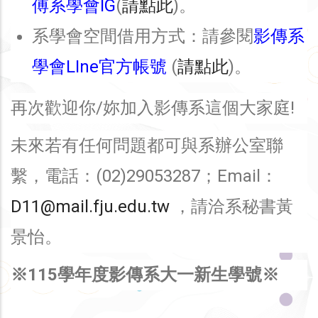
傅系學會IG
(
請點此
)。
系學會空間借用方式：請參閱
影傳系
學會LIne官方帳號
(
請點此
)。
再次歡迎你/妳加入影傳系這個大家庭!
未來若有任何問題都可與系辦公室聯
繫，電話：(02)29053287；Email：
D11@mail.fju.edu.tw
，請洽系秘書黃
景怡。
※115學年度影傳系大一新生學號※