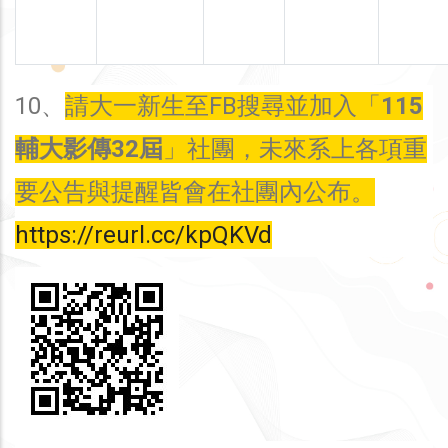
10、
請大一新生至FB搜尋並加入「
115
輔大影傳32屆
」社團，未來系上各項重
要公告與提醒皆會在社團內公布。
https://reurl.cc/kpQKVd