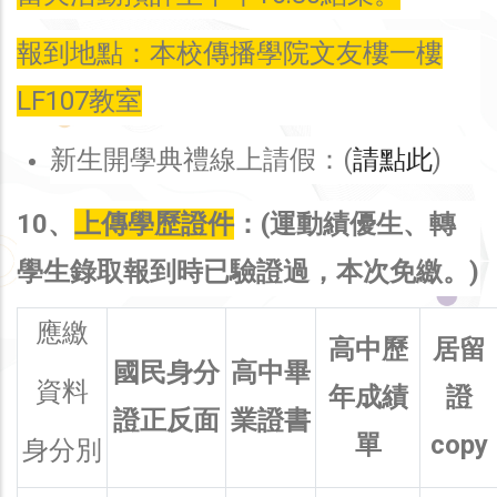
報到地點：本校傳播學院文友樓一樓
LF107教室
新生開學典禮線上請假：(
請點此
)
10、
上傳學歷證件
：(運動績優生、轉
學生錄取報到時已驗證過，本次免繳。)
應繳
高中歷
居留
國民身分
高中畢
資料
年成績
證
證正反面
業證書
單
copy
身分別