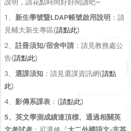
說明，請花點時間好好閱讀吧~
1、
新生學號暨LDAP帳號啟用說明
：請
見輔大新生專區(
請點此
)
2、
註冊須知/宿舍申請
：請見教務處公
告(
請點此
)
3、
選課須知
：請見選課資訊網(
請點
此
)
4、
影傳系課表
：(
請點此
)
5、英文學測成績達頂標、通過相關英
文考試者
：可選修『
大二外國語文-非英