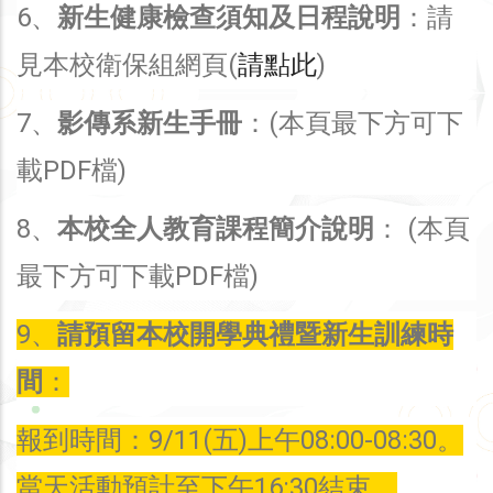
6、
新生健康檢查須知及日程說明
：請
見本校衛保組網頁(
請點此
)
7、
影傳系新生手冊
：(本頁最下方可下
載PDF檔)
8、
本校全人教育課程簡介說明
： (本頁
最下方可下載PDF檔)
9、
請預留本校開學典禮暨新生訓練時
間
：
報到時間：9/11(五)上午08:00-08:30。
當天活動預計至下午16:30結束。