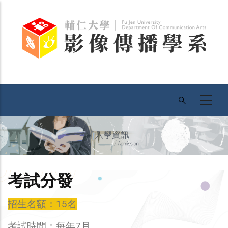
移
至
主
內
容
考試分發
招生名額：15名
考試時間：每年7月